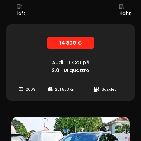
14 800 €
Audi
TT Coupé
2.0 TDI quattro
2009
281 503 Km
Gasóleo