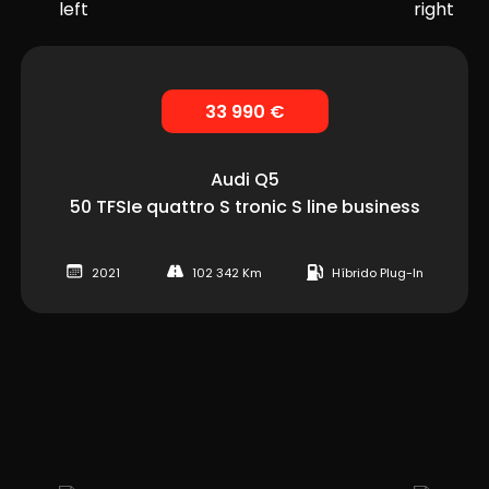
33 990 €
Audi
Q5
50 TFSIe quattro S tronic S line business
2021
102 342 Km
Híbrido Plug-In