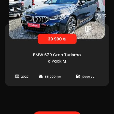
39 990 €
BMW
620 Gran Turismo
d Pack M
2022
88 000 Km
Gasóleo