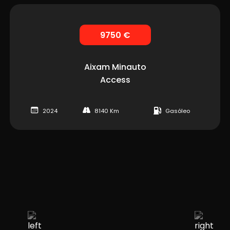
9750 €
Aixam
Minauto
Access
2024
8140 Km
Gasóleo